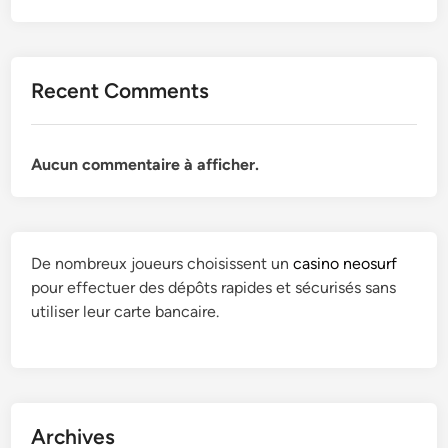
K
n
'
S
–
e
…
R
s
L
a
Recent Comments
p
'
d
r
e
i
i
s
o
Aucun commentaire à afficher.
t
p
R
G
r
K
r
i
S
e
t
…
n
De nombreux joueurs choisissent un
casino neosurf
G
L
o
pour effectuer des dépôts rapides et sécurisés sans
r
'
b
utiliser leur carte bancaire.
e
e
l
n
s
o
o
p
i
b
r
s
l
i
!
Archives
o
t