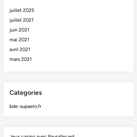
i
G
juillet 2025
s
r
!
e
juillet 2021
n
juin 2021
o
mai 2021
b
l
avril 2021
o
mars 2021
i
s
!
Categories
bde-supaero.fr
Jeux casino avec Paysafecard