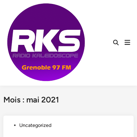
Skip
to
content
Mai
Men
Mois :
mai 2021
P
Uncategorized
o