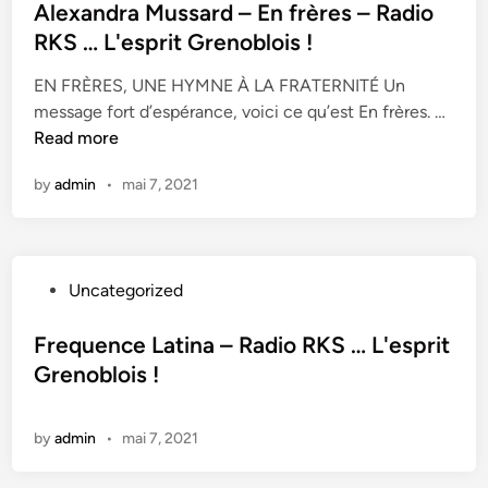
s
Alexandra Mussard – En frères – Radio
t
RKS … L'esprit Grenoblois !
e
EN FRÈRES, UNE HYMNE À LA FRATERNITÉ Un
d
A
message fort d’espérance, voici ce qu’est En frères. …
i
l
Read more
n
e
by
admin
•
mai 7, 2021
x
a
n
d
P
Uncategorized
r
o
a
s
Frequence Latina – Radio RKS … L'esprit
M
t
Grenoblois !
u
e
s
d
s
by
admin
•
mai 7, 2021
i
a
n
r