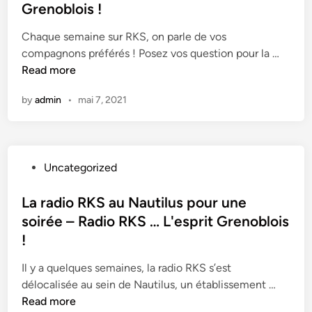
t
Grenoblois !
s
…
e
s
L
Chaque semaine sur RKS, on parle de vos
d
i
'
L
compagnons préférés ! Posez vos question pour la …
i
s
e
'
Read more
n
t
s
I
a
p
by
admin
•
mai 7, 2021
n
n
r
s
c
i
t
e
t
a
é
G
P
Uncategorized
n
l
r
o
t
e
e
s
La radio RKS au Nautilus pour une
C
c
n
t
soirée – Radio RKS … L'esprit Grenoblois
a
t
o
e
n
!
r
b
d
i
i
l
i
Il y a quelques semaines, la radio RKS s’est
n
q
o
n
L
délocalisée au sein de Nautilus, un établissement …
–
u
i
a
Read more
R
e