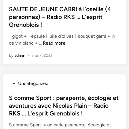
e
o
s
o
n
–
s
SAUTE DE JEUNE CABRI à l'oseille (4
d
u
o
R
t
personnes) – Radio RKS … L'esprit
e
r
b
a
e
s
Grenoblois !
u
l
d
d
S
n
o
i
i
1 gigot + 1 épaule Huile d’olives 1 bouquet garni + ¼
p
e
i
o
n
S
de vin blanc + …
Read more
o
s
s
R
A
r
o
!
by
admin
•
mai 7, 2021
K
U
t
i
S
T
G
r
…
E
r
é
L
D
e
e
P
Uncategorized
'
E
n
–
o
e
J
o
R
s
S comme Sport : parapente, écologie et
s
E
b
a
t
p
aventures avec Nicolas Plain – Radio
U
l
d
e
r
N
RKS … L'esprit Grenoblois !
o
i
d
i
E
i
o
i
S comme Sport » on parle parapente, écologie et
t
C
s
R