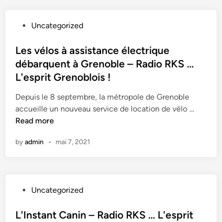
d
–
P
Uncategorized
E
o
n
s
Les vélos à assistance électrique
f
t
débarquent à Grenoble – Radio RKS …
r
e
L'esprit Grenoblois !
è
d
r
i
Depuis le 8 septembre, la métropole de Grenoble
e
n
L
accueille un nouveau service de location de vélo …
s
e
Read more
–
s
R
by
admin
•
mai 7, 2021
v
a
é
d
l
i
o
o
P
Uncategorized
s
R
o
à
K
s
L'Instant Canin – Radio RKS … L'esprit
a
S