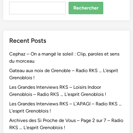
u
'
è
c
r
Rechercher
e
r
C
e
s
e
h
s
p
N
a
a
r
o
m
v
i
Recent Posts
i
p
e
t
r
i
c
G
Cephaz – On a mangé le soleil : Clip, paroles et sens
e
l
N
r
du morceau
–
o
i
e
R
o
Gateau aux noix de Grenoble – Radio RKS … L'esprit
c
n
a
p
Grenoblois !
o
o
d
–
l
b
Les Grandes Interviews RKS – Loisirs Indoor
i
R
a
l
Grenoblois – Radio RKS … L'esprit Grenoblois !
o
a
s
o
Les Grandes Interviews RKS – L'APAGI – Radio RKS …
R
d
P
i
L'esprit Grenoblois !
K
i
l
s
S
o
Archives des Si Proche de Vous – Page 2 sur 7 – Radio
a
!
…
R
RKS … L'esprit Grenoblois !
i
L