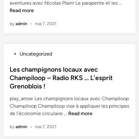
n
S
aventures avec Nicolas Plain! Le parapente et les …
G
A
–
K
c
Read more
r
B
R
S
o
e
R
a
…
by
admin
•
mai 7, 2021
m
n
I
d
L
m
o
à
i
'
e
b
l
o
e
S
l
'
R
s
P
Uncategorized
p
o
o
K
p
o
o
i
s
S
r
s
Les champignons locaux avec
r
s
e
…
i
t
Champiloop – Radio RKS … L'esprit
t
!
i
L
t
e
:
Grenoblois !
l
'
G
d
p
l
e
r
i
play_arrow Les champignons locaux avec Champiloop
a
e
s
e
n
Champiloop Champiloop vise à appliquer les principes
r
(
p
n
L
de l’économie circulaire …
Read more
a
4
r
o
e
p
p
i
b
by
admin
•
mai 7, 2021
s
e
e
t
l
c
n
r