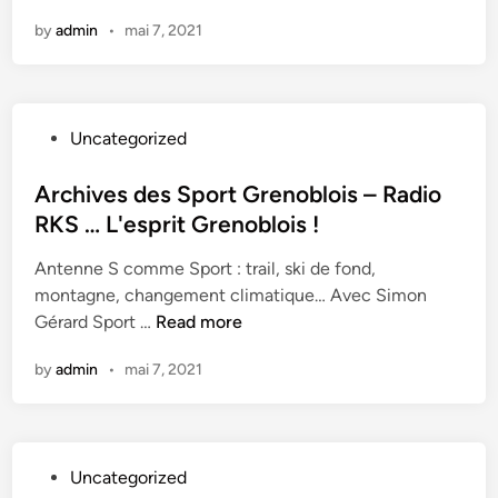
s
r
a
d
by
admin
•
mai 7, 2021
!
a
d
é
d
i
b
i
o
a
o
R
r
P
Uncategorized
R
K
q
o
K
S
u
s
Archives des Sport Grenoblois – Radio
S
…
e
t
RKS … L'esprit Grenoblois !
a
L
n
e
u
'
t
Antenne S comme Sport : trail, ski de fond,
d
N
e
à
montagne, changement climatique… Avec Simon
i
a
s
G
A
Gérard Sport …
Read more
n
u
p
r
r
t
r
e
by
admin
•
mai 7, 2021
c
i
i
n
h
l
t
o
i
u
G
b
v
s
r
l
P
Uncategorized
e
p
e