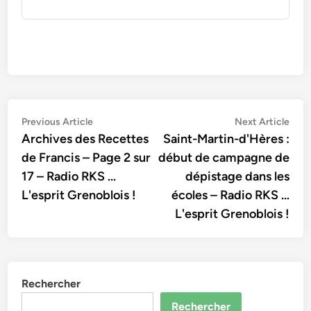
Navigation
Previous
Nex
Previous Article
Next Article
article:
artic
Archives des Recettes
Saint-Martin-d'Hères :
de
de Francis – Page 2 sur
début de campagne de
l’article
17 – Radio RKS …
dépistage dans les
L'esprit Grenoblois !
écoles – Radio RKS …
L'esprit Grenoblois !
Rechercher
Rechercher