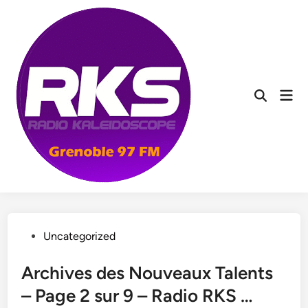
Skip
to
content
Mai
Men
Posted
Uncategorized
in
Archives des Nouveaux Talents
– Page 2 sur 9 – Radio RKS …