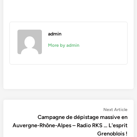
admin
More by admin
Navigation
Nex
Next Article
artic
Campagne de dépistage massive en
de
Auvergne-Rhône-Alpes – Radio RKS … L'esprit
l’article
Grenoblois !