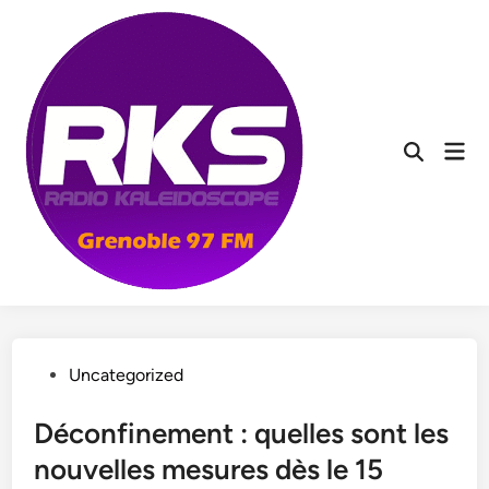
Skip
to
content
Mai
Men
Posted
Uncategorized
in
Déconfinement : quelles sont les
nouvelles mesures dès le 15