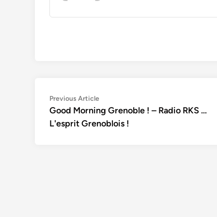
Navigation
Previous
Previous Article
article:
Good Morning Grenoble ! – Radio RKS …
de
L'esprit Grenoblois !
l’article