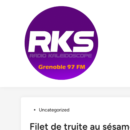
Skip
to
content
Posted
Uncategorized
in
Filet de truite au sésa